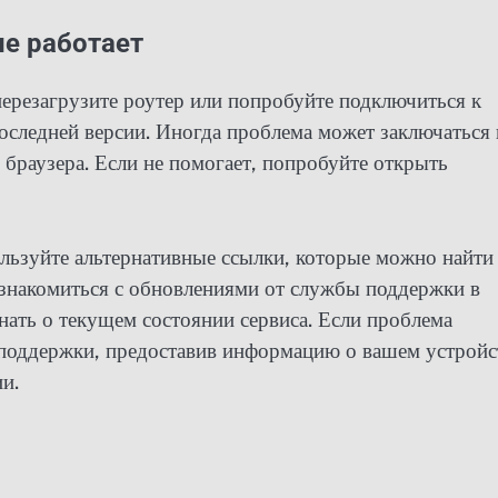
не работает
перезагрузите роутер или попробуйте подключиться к
последней версии. Иногда проблема может заключаться 
 браузера. Если не помогает, попробуйте открыть
ользуйте альтернативные ссылки, которые можно найти
ознакомиться с обновлениями от службы поддержки в
нать о текущем состоянии сервиса. Если проблема
 поддержки, предоставив информацию о вашем устройс
ии.