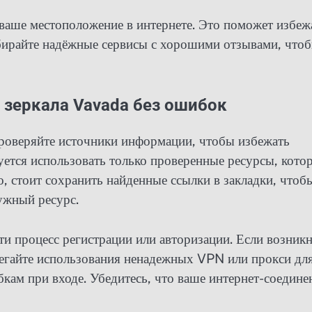
ваше местоположение в интернете. Это поможет избеж
бирайте надёжные сервисы с хорошими отзывами, что
 зеркала Vavada без ошибок
оверяйте источники информации, чтобы избежать
уется использовать только проверенные ресурсы, кото
, стоит сохранить найденные ссылки в закладки, чтоб
ужный ресурс.
и процесс регистрации или авторизации. Если возник
бегайте использования ненадежных VPN или прокси дл
бкам при входе. Убедитесь, что ваше интернет-соедине