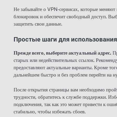
Не забывайте о VPN-сервисах, которые меняют 
блокировок и обеспечит свободный доступ. Вы
защитить свои данные.
Простые шаги для использования
Прежде всего, выберите актуальный адрес.
Пр
старых или недействительных ссылок. Рекоменд
предоставляют актуальные варианты. Кроме того
дальнейшем быстро и без проблем перейти на н
После открытия страницы вам необходимо пройт
трудности, обратитесь к службе поддержки. Из
подключения, так как это может привести к оши
стабильно, чтобы избежать сбоев.