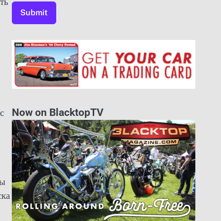
ть
Now on BlacktopTV
с
лы
ска