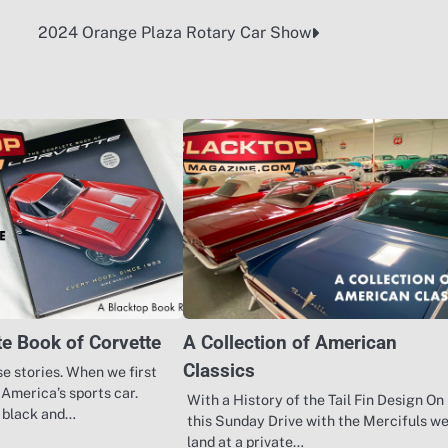
2024 Orange Plaza Rotary Car Show
e Book of Corvette
A Collection of American
Classics
se stories. When we first
 America’s sports car.
With a History of the Tail Fin Design On
n black and…
this Sunday Drive with the Mercifuls w
land at a private…