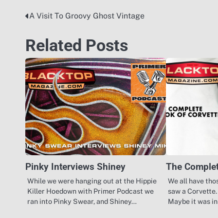
A Visit To Groovy Ghost Vintage
Post
navigation
Related Posts
Pinky Interviews Shiney
The Complet
While we were hanging out at the Hippie
We all have tho
Killer Hoedown with Primer Podcast we
saw a Corvette.
ran into Pinky Swear, and Shiney…
Maybe it was i