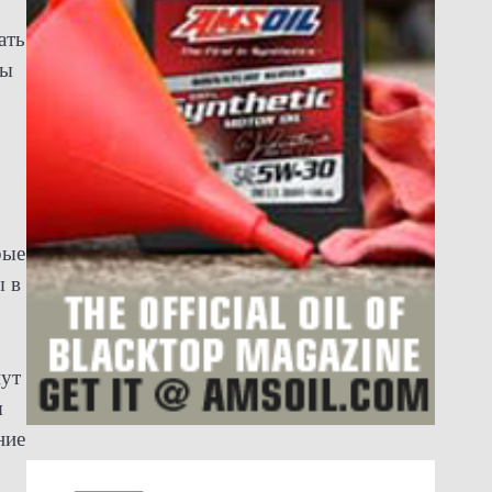
ать
бы
рые
ы в
нут
я
ние