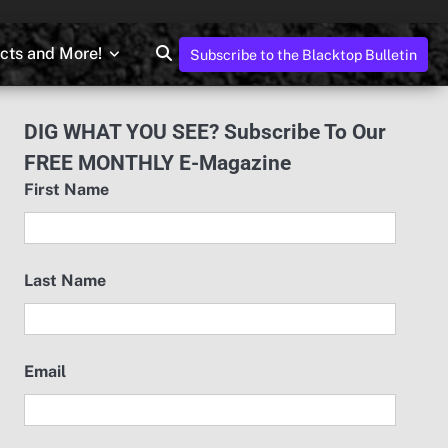
ects and More!
Subscribe to the Blacktop Bulletin
DIG WHAT YOU SEE? Subscribe To Our
FREE MONTHLY E-Magazine
First Name
Last Name
Email