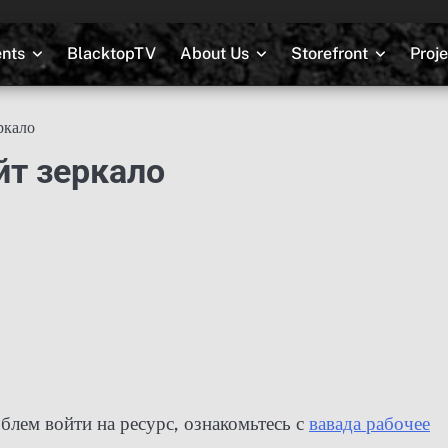
nts
BlacktopTV
About Us
Storefront
Proj
ркало
йт зеркало
блем войти на ресурс, ознакомьтесь с
вавада рабочее