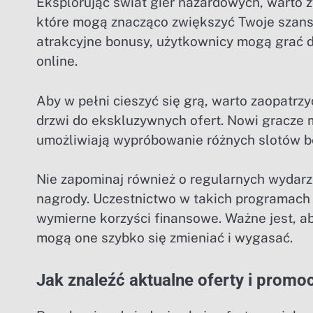
Eksplorując świat gier hazardowych, warto z
które mogą znacząco zwiększyć Twoje szanse
atrakcyjne bonusy, użytkownicy mogą grać dłu
online.
Aby w pełni cieszyć się grą, warto zaopatrzy
drzwi do ekskluzywnych ofert. Nowi gracze 
umożliwiają wypróbowanie różnych slotów be
Nie zapominaj również o regularnych wydarz
nagrody. Uczestnictwo w takich programach m
wymierne korzyści finansowe. Ważne jest, ab
mogą one szybko się zmieniać i wygasać.
Jak znaleźć aktualne oferty i promo