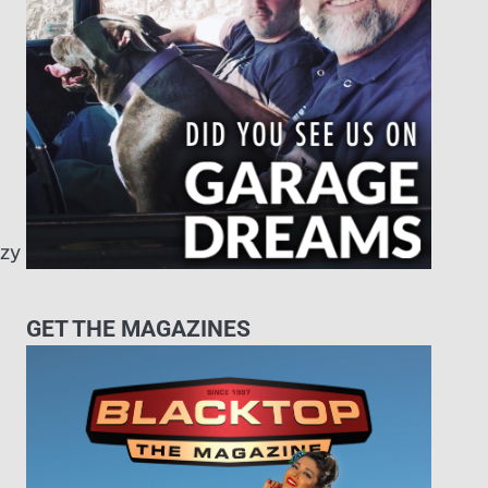
rzy
GET THE MAGAZINES