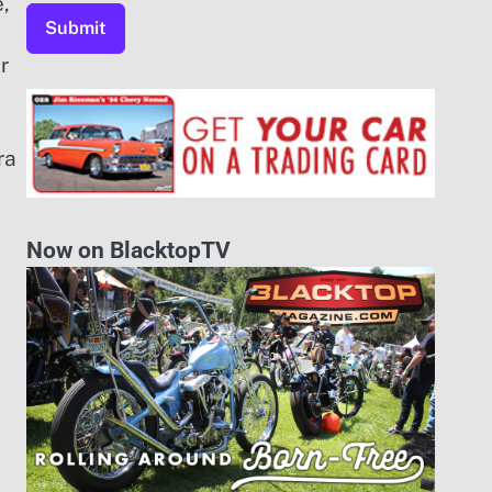
,
r
ra
Now on BlacktopTV