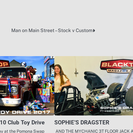
Man on Main Street – Stock v Custom
10 Club Toy Drive
SOPHIE’S DRAGSTER
ay at the Pomona Swap
AND THE MYCHANIC 3T FLOOR JACK 