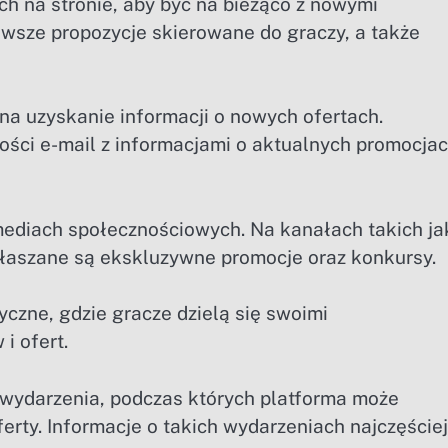
ch na stronie, aby być na bieżąco z nowymi
wsze propozycje skierowane do graczy, a także
 na uzyskanie informacji o nowych ofertach.
ości e-mail z informacjami o aktualnych promocja
mediach społecznościowych. Na kanałach takich ja
łaszane są ekskluzywne promocje oraz konkursy.
czne, gdzie gracze dzielą się swoimi
i ofert.
 wydarzenia, podczas których platforma może
rty. Informacje o takich wydarzeniach najczęściej