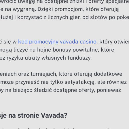
wrócić uwagę na dostępne zniżki i oferty specjalne
 na wygraną. Dzięki promocjom, które oferują
żej i korzystać z licznych gier, od slotów po poke
ć się w
kod promocyjny vavada casino
, który otwie
mogą liczyć na hojne bonusy powitalne, które
z ryzyka utraty własnych funduszy.
eniach oraz turniejach, które oferują dodatkowe
oże przynieść nie tylko satysfakcję, ale również
y na bieżąco śledzić dostępne oferty, ponieważ
cje na stronie Vavada?