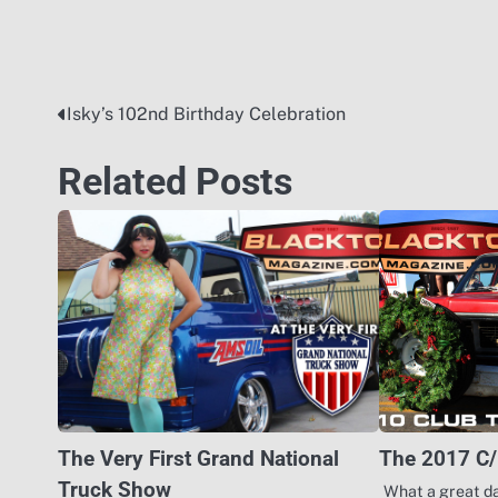
Isky’s 102nd Birthday Celebration
Post
navigation
Related Posts
The Very First Grand National
The 2017 C/
Truck Show
What a great d