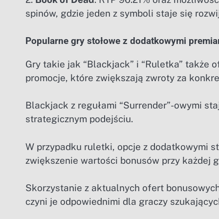
spinów, gdzie jeden z symboli staje się rozw
Popularne gry stołowe z dodatkowymi premia
Gry takie jak “Blackjack” i “Ruletka” także
promocje, które zwiększają zwroty za konkre
Blackjack z regułami “Surrender”-owymi staj
strategicznym podejściu.
W przypadku ruletki, opcje z dodatkowymi s
zwiększenie wartości bonusów przy każdej g
Skorzystanie z aktualnych ofert bonusowych
czyni je odpowiednimi dla graczy szukający