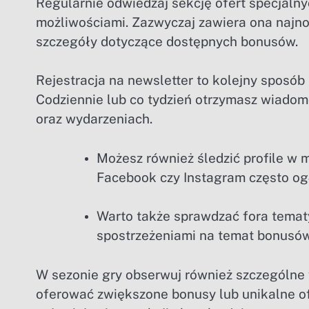
Regularnie odwiedzaj sekcję ofert specjalny
możliwościami. Zazwyczaj zawiera ona najno
szczegóły dotyczące dostępnych bonusów.
Rejestracja na newsletter to kolejny sposób
Codziennie lub co tydzień otrzymasz wiadom
oraz wydarzeniach.
Możesz również śledzić profile w 
Facebook czy Instagram często og
Warto także sprawdzać fora tematy
spostrzeżeniami na temat bonusów 
W sezonie gry obserwuj również szczególne
oferować zwiększone bonusy lub unikalne ofe