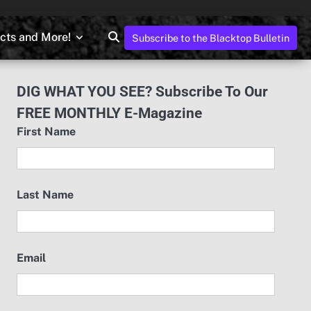
ects and More!
Subscribe to the Blacktop Bulletin
DIG WHAT YOU SEE? Subscribe To Our
FREE MONTHLY E-Magazine
First Name
Last Name
Email