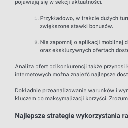
pojawiają się w sekcji aktualności.
Przykładowo, w trakcie dużych tu
zwiększone stawki bonusów.
Nie zapomnij o aplikacji mobilnej
oraz ekskluzywnych ofertach dost
Analiza ofert od konkurencji także przynosi
internetowych można znaleźć najlepsze dost
Dokładnie przeanalizowanie warunków i wyma
kluczem do maksymalizacji korzyści. Zrozu
Najlepsze strategie wykorzystania r