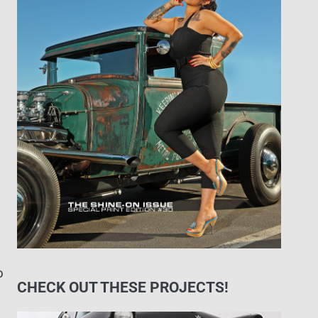
o
CHECK OUT THESE PROJECTS!