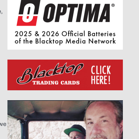
,
owe