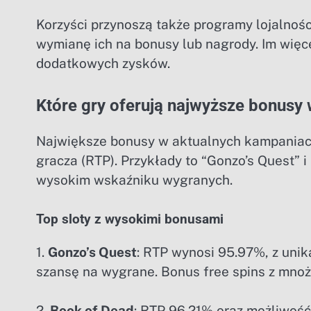
Korzyści przynoszą także programy lojalno
wymianę ich na bonusy lub nagrody. Im więce
dodatkowych zysków.
Które gry oferują najwyższe bonusy
Największe bonusy w aktualnych kampaniach
gracza (RTP). Przykłady to “Gonzo’s Quest” i
wysokim wskaźniku wygranych.
Top sloty z wysokimi bonusami
1.
Gonzo’s Quest
: RTP wynosi 95.97%, z uni
szansę na wygrane. Bonus free spins z mnoż
2.
Book of Dead
: RTP 96.21% oraz możliwoś